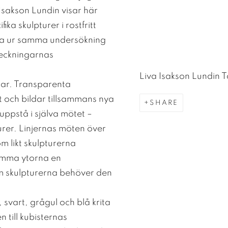
Isakson Lundin visar här
ika skulpturer i rostfritt
röra ur samma undersökning
teckningarnas
Liva Isakson Lundin T
gar. Transparenta
kt och bildar tillsammans nya
SHARE
ppstå i själva mötet –
urer. Linjernas möten över
 likt skulpturerna
tomma ytorna en
m skulpturerna behöver den
svart, grågul och blå krita
 till kubisternas