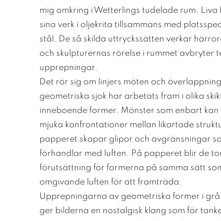
mig omkring i Wetterlings tudelade rum. Liva 
sina verk i oljekrita tillsammans med platsspecif
stål. De så skilda uttryckssätten verkar här
och skulpturernas rörelse i rummet avbryter 
upprepningar.
Det rör sig om linjers möten och överlappnin
geometriska sjok har arbetats fram i olika ski
inneboende former. Mönster som enbart kan u
mjuka konfrontationer mellan likartade strukt
papperet skapar glipor och avgränsningar som
förhandlar med luften. På papperet blir de 
förutsättning för formerna på samma sätt so
omgivande luften för att framträda.
Upprepningarna av geometriska former i grå, 
ger bilderna en nostalgisk klang som för tanken