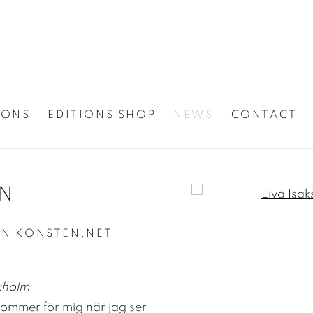
IONS
EDITIONS SHOP
NEWS
CONTACT
IN
Open a larger version
IN KONSTEN.NET
ckholm
ommer för mig när jag ser