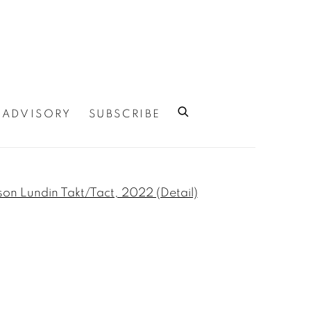
ADVISORY
SUBSCRIBE
 of the following image in a popup: