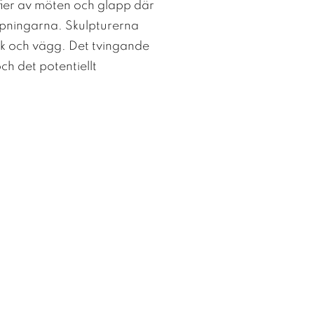
fier av möten och glapp där
ppningarna. Skulpturerna
tak och vägg. Det tvingande
ch det potentiellt